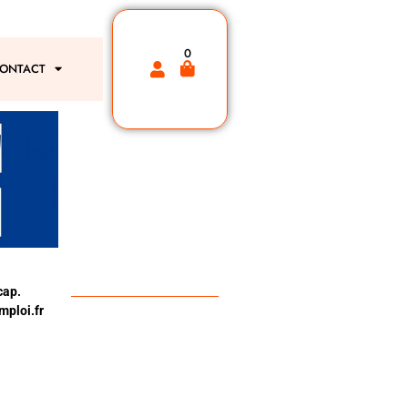
0
ONTACT
cap.
ploi.fr