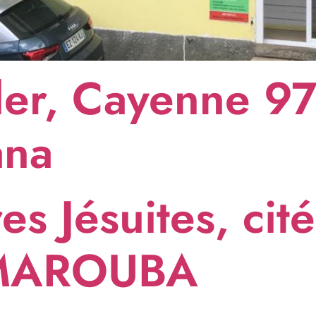
er, Cayenne 9
ana
es Jésuites, cit
SIMAROUBA