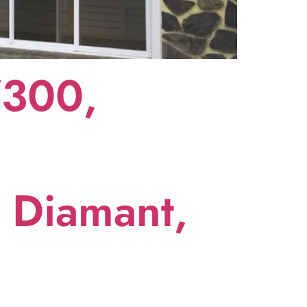
7300,
é Diamant,