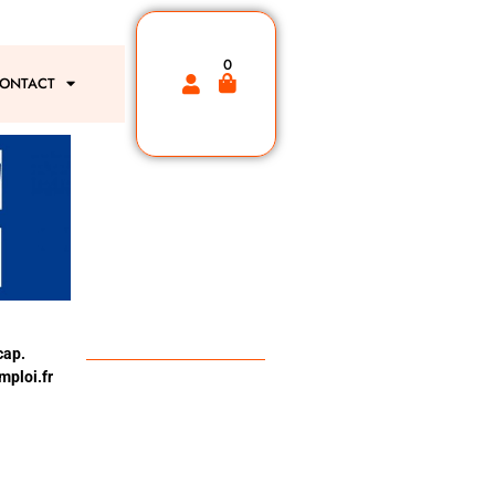
0
ONTACT
cap.
ploi.fr