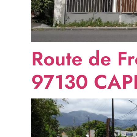
Route de F
97130 CAP