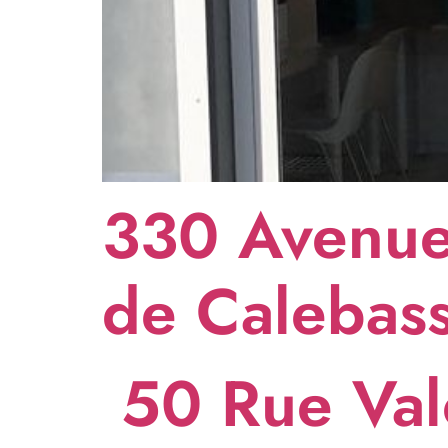
330 Avenue
de Calebas
50 Rue Valé