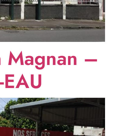
n Magnan –
-EAU