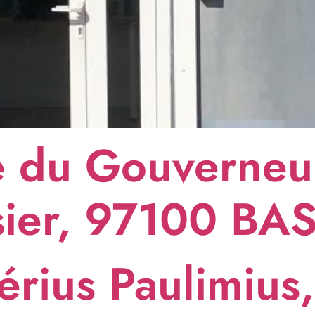
 du Gouverneu
sier, 97100 BA
rius Paulimius,