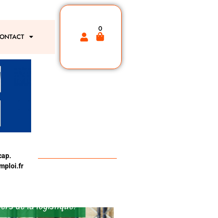
0
ONTACT
cap.
ploi.fr