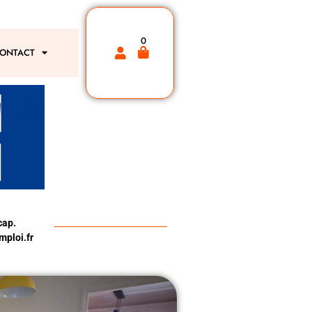
0
ONTACT
cap.
ploi.fr