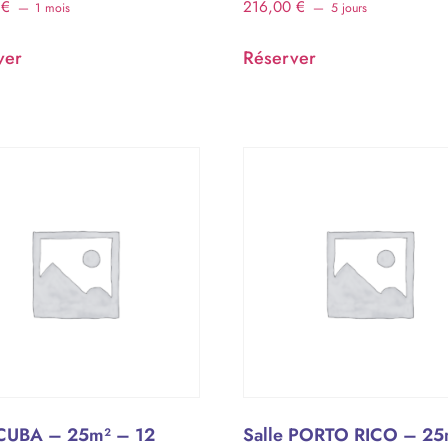
0
€
216,00
€
1 mois
5 jours
ver
Réserver
 CUBA – 25m² – 12
Salle PORTO RICO – 25