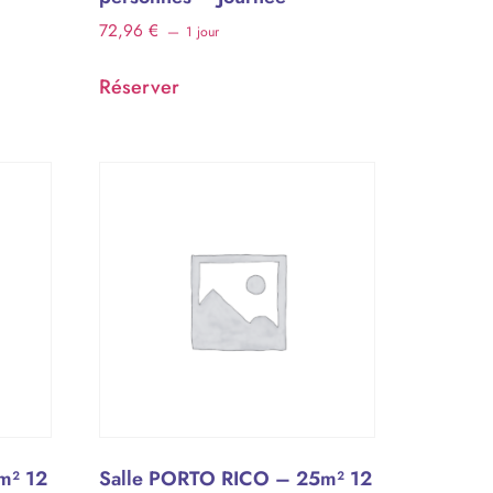
72,96
€
1 jour
Réserver
m² 12
Salle PORTO RICO – 25m² 12