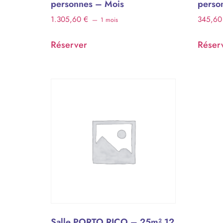
personnes – Mois
perso
1.305,60
€
345,6
1 mois
Réserver
Réser
Salle PORTO RICO – 25m² 12