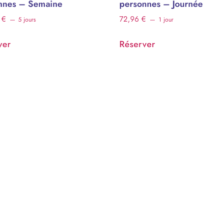
nnes – Semaine
personnes – Journée
0
€
72,96
€
5 jours
1 jour
ver
Réserver