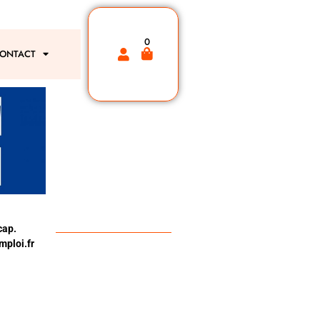
0
ONTACT
cap.
ploi.fr