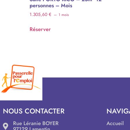
personnes – Mois
1.305,60
€
1 mois
Réserver
NOUS CONTACTER
NAVIG
Rue Léranie BOYER
Accueil
97129 Lamentin